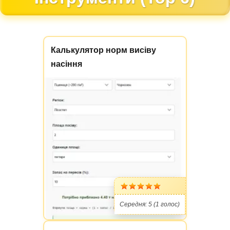
Калькулятор норм висіву
насіння
Середня:
5
(
1
голос)