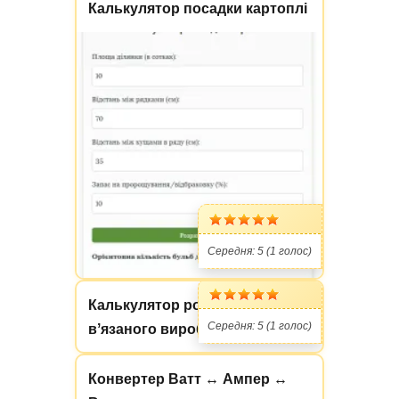
Калькулятор посадки картоплі
Середня:
5
(
1
голос)
Калькулятор розміру
Середня:
5
(
1
голос)
вʼязаного виробу
Конвертер Ватт ↔ Ампер ↔