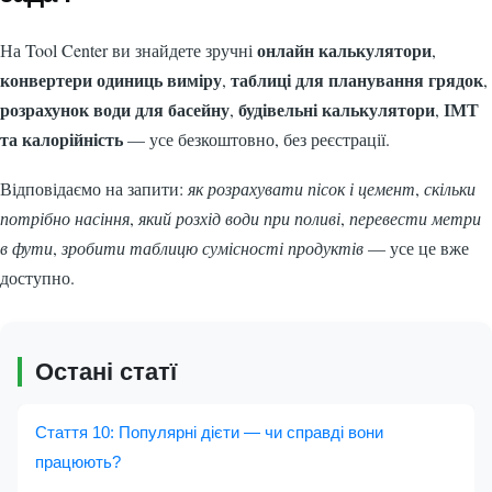
онлайн калькулятори
На Tool Center ви знайдете зручні
,
конвертери одиниць виміру
таблиці для планування грядок
,
,
розрахунок води для басейну
будівельні калькулятори
ІМТ
,
,
та калорійність
— усе безкоштовно, без реєстрації.
Відповідаємо на запити:
як розрахувати пісок і цемент
,
скільки
потрібно насіння
,
який розхід води при поливі
,
перевести метри
в фути
,
зробити таблицю сумісності продуктів
— усе це вже
доступно.
Остані статї
Стаття 10: Популярні дієти — чи справді вони
працюють?