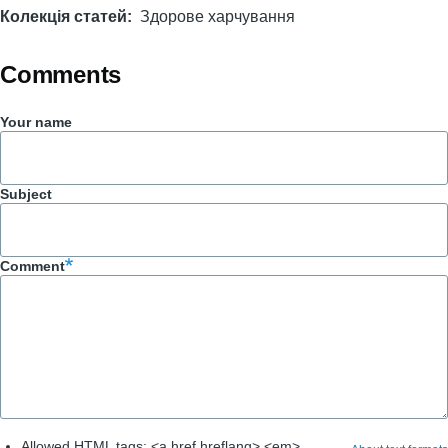
Колекція статей
Здорове харчування
Comments
Your name
Subject
Comment
Allowed HTML tags: <a href hreflang> <em>