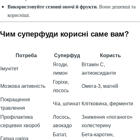
Використовуйте сезонні овочі й фрукти.
Вони дешевші та
корисніші.
Чим суперфуди корисні саме вам?
Потреба
Суперфуд
Користь
Ягоди,
Вітамін C,
Імунітет
лимон
антиоксиданти
Горіхи,
Мозкова активність
Омега-3, магній
лосось
Покращення
Чіа, шпинат
Клітковина, ферменти
травлення
Профілактика
Лосось,
Зниження «поганого»
серцевих хвороб
авокадо
холестерину
Батат,
Бета-каротин,
Гарна шкіра