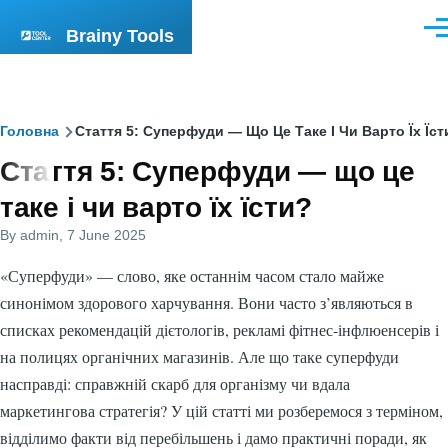
Skip to main content
Brainy Tools
Men
Breadcrumb
Головна
Стаття 5: Суперфуди — Що Це Таке І Чи Варто Їх Їст
Стаття 5: Суперфуди — що це
таке і чи варто їх їсти?
By
admin
, 7 June 2025
«Суперфуди» — слово, яке останнім часом стало майже
синонімом здорового харчування. Вони часто з’являються в
списках рекомендацій дієтологів, рекламі фітнес-інфлюенсерів і
на полицях органічних магазинів. Але що таке суперфуди
насправді: справжній скарб для організму чи вдала
маркетингова стратегія? У цій статті ми розберемося з терміном,
відділимо факти від перебільшень і дамо практичні поради, як