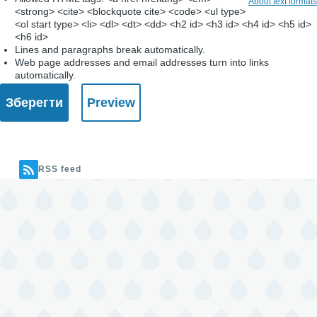
About text formats
<strong> <cite> <blockquote cite> <code> <ul type>
<ol start type> <li> <dl> <dt> <dd> <h2 id> <h3 id> <h4 id> <h5 id>
<h6 id>
Lines and paragraphs break automatically.
Web page addresses and email addresses turn into links
automatically.
RSS feed