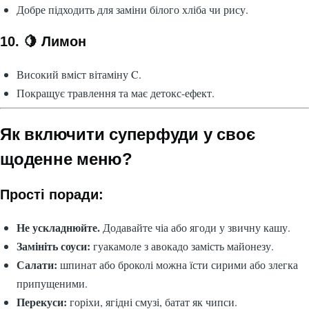
Добре підходить для заміни білого хліба чи рису.
10. 🍋 Лимон
Високий вміст вітаміну C.
Покращує травлення та має детокс-ефект.
Як включити суперфуди у своє
щоденне меню?
Прості поради:
Не ускладнюйте.
Додавайте чіа або ягоди у звичну кашу.
Замініть соуси:
гуакамоле з авокадо замість майонезу.
Салати:
шпинат або броколі можна їсти сирими або злегка
припущеними.
Перекуси:
горіхи, ягідні смузі, батат як чипси.